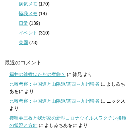
病気メモ
(170)
怪我メモ
(14)
日常
(139)
イベント
(310)
菜園
(73)
最近のコメント
福井の雑煮はただの煮餅？
に
雑兄
より
比較考察：中国道と山陽道/関西⇔九州帰省
に
よしゐち
あをに
より
比較考察：中国道と山陽道/関西⇔九州帰省
に
ニックス
より
接種券三枚と我が家の新型コロナウイルスワクチン接種
の状況と方針
に
よしゐちあをに
より