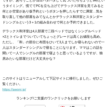
ですが、あろうことか当日バタバタして気づいたらちょうど9時とい
うタイミング。慌ててPCを立ち上げてデラックス洋室を見てみると
何とか空室があり仮予約というボタンを押したらすでに満室…気を
取り直して他の部屋をみてなんとかデラックス和洋室とスタンダー
ドシングルという3＋1の組み合わせで何とか予約できました。
デラックス和洋室は4人部屋で二段ベッドではなくシングルベッド
×2とトイレまでついていてちょっとグレードは高くお値段も高め。
ただし、「和」の部分に布団をひいて3人までしか寝られないので一
人はスタンダードシングルで寝ることになります。ママはこの話を
聞いて一人でシングルの部屋で寝ようと思っているようですが、独
房みたいな部屋だけど大丈夫かな？
このサイトはリニューアルして下記サイトに移行しました。ぜひご
覧ください。
https://awoni.jp/
ランキング/ご支援のワンクリックをお願いします