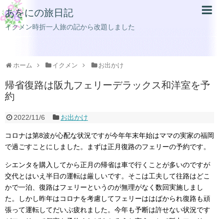
あをにの旅日記
イクメン時折一人旅の記から改題しました
ホーム
イクメン
お出かけ
帰省復路は阪九フェリーデラックス和洋室を予
約
2022/11/6
お出かけ
コロナは第8波が心配な状況ですが今年年末年始はママの実家の福岡
で過ごすことにしました。まずは正月復路のフェリーの予約です。
シエンタを購入してから正月の帰省は車で行くことが多いのですが
交代とはいえ半日の運転は厳しいです。そこは工夫して往路はどこ
かで一泊、復路はフェリーというのが無理がなく数回実施しまし
た。しかし昨年はコロナを考慮してフェリーははばかられ復路も頑
張って運転してだいぶ疲れました。今年も予断は許せない状況です