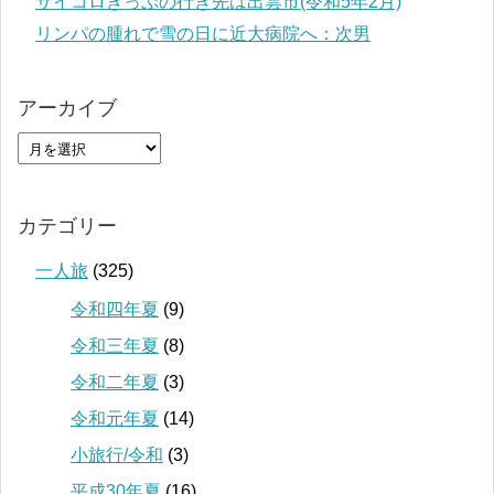
サイコロきっぷの行き先は出雲市(令和5年2月)
リンパの腫れで雪の日に近大病院へ：次男
アーカイブ
カテゴリー
一人旅
(325)
令和四年夏
(9)
令和三年夏
(8)
令和二年夏
(3)
令和元年夏
(14)
小旅行/令和
(3)
平成30年夏
(16)