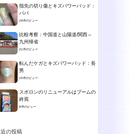
指先の切り傷とキズパワーパッド：
パパ
24件のビュー
比較考察：中国道と山陽道/関西⇔
九州帰省
21件のビュー
転んだケガとキズパワーパッド：長
男
19件のビュー
スポロンのリニューアルはブームの
終焉
8件のビュー
最近の投稿