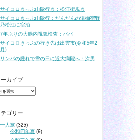
サイコロきっぷ山陰行き：松江街歩き
サイコロきっぷ山陰行：だんだんの湯御宿野
乃松江に宿泊
7年ぶりの大腸内視鏡検査：パパ
サイコロきっぷの行き先は出雲市(令和5年2
月)
リンパの腫れで雪の日に近大病院へ：次男
アーカイブ
カテゴリー
一人旅
(325)
令和四年夏
(9)