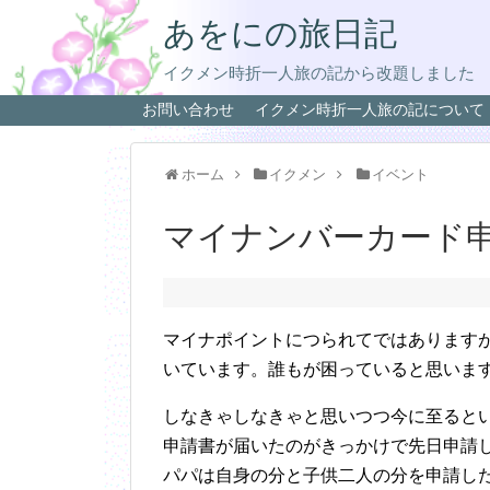
あをにの旅日記
イクメン時折一人旅の記から改題しました
お問い合わせ
イクメン時折一人旅の記について
ホーム
イクメン
イベント
マイナンバーカード
マイナポイントにつられてではあります
いています。誰もが困っていると思いま
しなきゃしなきゃと思いつつ今に至ると
申請書が届いたのがきっかけで先日申請
パパは自身の分と子供二人の分を申請し