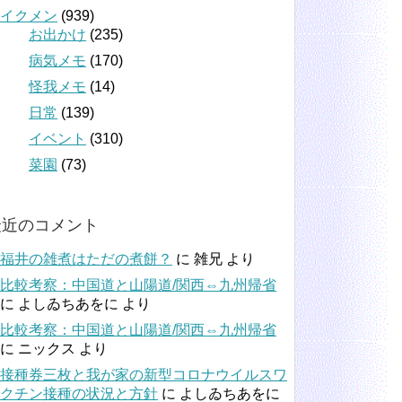
イクメン
(939)
お出かけ
(235)
病気メモ
(170)
怪我メモ
(14)
日常
(139)
イベント
(310)
菜園
(73)
最近のコメント
福井の雑煮はただの煮餅？
に
雑兄
より
比較考察：中国道と山陽道/関西⇔九州帰省
に
よしゐちあをに
より
比較考察：中国道と山陽道/関西⇔九州帰省
に
ニックス
より
接種券三枚と我が家の新型コロナウイルスワ
クチン接種の状況と方針
に
よしゐちあをに