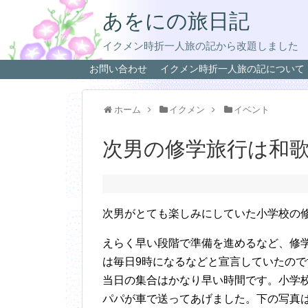
あをにの旅日記
イクメン時折一人旅の記から改題しました
お問い合わせ
イクメン時折一人旅の記について
ホーム
イクメン
イベント
次男の修学旅行は和
次男がとても楽しみにしていた小学校の
えらく早い段階で準備を進めるなど、修
は毎日9時になるなどと宣言していたの
当日の集合はかなり早い時間です。小学
パパが車で送ってあげました。下の写真