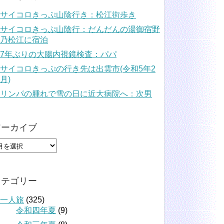
サイコロきっぷ山陰行き：松江街歩き
サイコロきっぷ山陰行：だんだんの湯御宿野
乃松江に宿泊
7年ぶりの大腸内視鏡検査：パパ
サイコロきっぷの行き先は出雲市(令和5年2
月)
リンパの腫れで雪の日に近大病院へ：次男
アーカイブ
カテゴリー
一人旅
(325)
令和四年夏
(9)