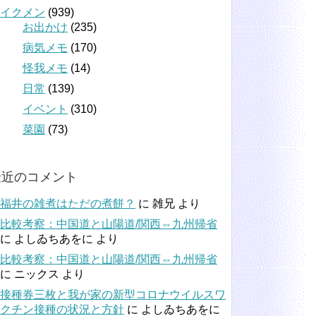
イクメン
(939)
お出かけ
(235)
病気メモ
(170)
怪我メモ
(14)
日常
(139)
イベント
(310)
菜園
(73)
最近のコメント
福井の雑煮はただの煮餅？
に
雑兄
より
比較考察：中国道と山陽道/関西⇔九州帰省
に
よしゐちあをに
より
比較考察：中国道と山陽道/関西⇔九州帰省
に
ニックス
より
接種券三枚と我が家の新型コロナウイルスワ
クチン接種の状況と方針
に
よしゐちあをに