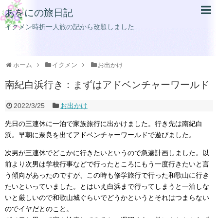
あをにの旅日記
イクメン時折一人旅の記から改題しました
ホーム
イクメン
お出かけ
南紀白浜行き：まずはアドベンチャーワールド
2022/3/25
お出かけ
先日の三連休に一泊で家族旅行に出かけました。行き先は南紀白
浜。早朝に奈良を出てアドベンチャーワールドで遊びました。
次男が三連休でどこかに行きたいというので急遽計画しました。以
前より次男は学校行事などで行ったところにもう一度行きたいと言
う傾向があったのですが、この時も修学旅行で行った和歌山に行き
たいといっていました。とはいえ白浜まで行ってしまうと一泊しな
いと厳しいので和歌山城ぐらいでどうかというとそれはつまらない
のでイヤだとのこと。