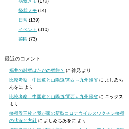
病気メモ
(170)
怪我メモ
(14)
日常
(139)
イベント
(310)
菜園
(73)
最近のコメント
福井の雑煮はただの煮餅？
に
雑兄
より
比較考察：中国道と山陽道/関西⇔九州帰省
に
よしゐち
あをに
より
比較考察：中国道と山陽道/関西⇔九州帰省
に
ニックス
より
接種券三枚と我が家の新型コロナウイルスワクチン接種
の状況と方針
に
よしゐちあをに
より