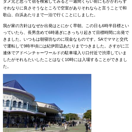
ダメ元と思って宿を検索してみると一週間くらい前にもかかわらず
それなりに良さそうなところで空室がありそれならと言うことで和
歌山、白浜あたりまで一泊で行くことにしました。
我が家の方針はなぜか出発はとにかく早朝。この日も6時半目標とい
っていたら、長男含めて6時過ぎにきっちり起きて目標時間に出発で
きました。いつもは朝寝坊なのに現金なものです。SAでママと交代
で運転して9時半頃には紀伊田辺あたりまでつきました。さすがに三
連休でアドベンチャーワールドの駐車場入り口付近で渋滞していま
したがそれもたいしたことはなく10時には入場することができまし
た。