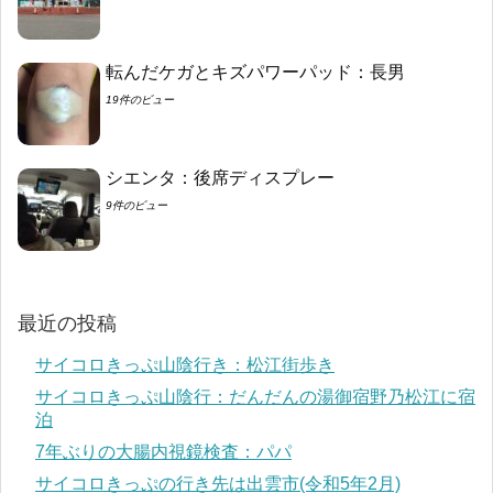
転んだケガとキズパワーパッド：長男
19件のビュー
シエンタ：後席ディスプレー
9件のビュー
最近の投稿
サイコロきっぷ山陰行き：松江街歩き
サイコロきっぷ山陰行：だんだんの湯御宿野乃松江に宿
泊
7年ぶりの大腸内視鏡検査：パパ
サイコロきっぷの行き先は出雲市(令和5年2月)