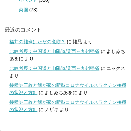
イベント
(310)
菜園
(73)
最近のコメント
福井の雑煮はただの煮餅？
に
雑兄
より
比較考察：中国道と山陽道/関西⇔九州帰省
に
よしゐち
あをに
より
比較考察：中国道と山陽道/関西⇔九州帰省
に
ニックス
より
接種券三枚と我が家の新型コロナウイルスワクチン接種
の状況と方針
に
よしゐちあをに
より
接種券三枚と我が家の新型コロナウイルスワクチン接種
の状況と方針
に
ノザキ
より