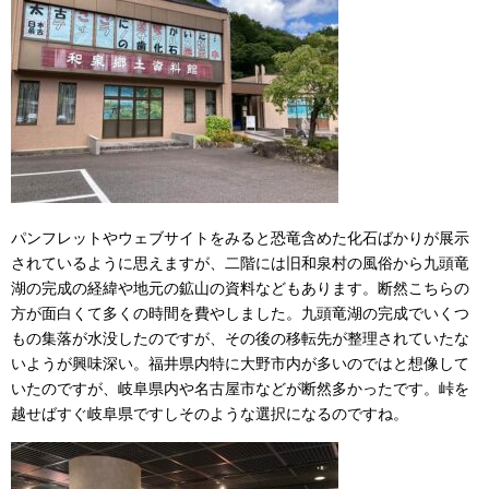
パンフレットやウェブサイトをみると恐竜含めた化石ばかりが展示
されているように思えますが、二階には旧和泉村の風俗から九頭竜
湖の完成の経緯や地元の鉱山の資料などもあります。断然こちらの
方が面白くて多くの時間を費やしました。九頭竜湖の完成でいくつ
もの集落が水没したのですが、その後の移転先が整理されていたな
いようが興味深い。福井県内特に大野市内が多いのではと想像して
いたのですが、岐阜県内や名古屋市などが断然多かったです。峠を
越せばすぐ岐阜県ですしそのような選択になるのですね。