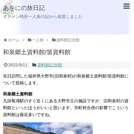
あをにの旅日記
イクメン時折一人旅の記から改題しました
ホーム
一人旅
資料館記念館
和泉郷土資料館/笛資料館
2022/9/11
資料館記念館
先日訪問した福井県大野市(旧和泉村)の和泉郷土資料館/笛資料館に
ついて投稿します。
和泉郷土資料館
九頭竜湖駅のすぐ近くにある大野市立の施設ですが、旧和泉村の資
料館といったほうがいいと思います。市町村合併の影響でこういう
資料館は最近多いですね。