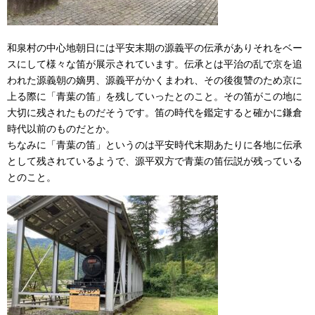
和泉村の中心地朝日には平安末期の源義平の伝承がありそれをベー
スにして様々な笛が展示されています。伝承とは平治の乱で京を追
われた源義朝の嫡男、源義平がかくまわれ、その後復讐のため京に
上る際に「青葉の笛」を残していったとのこと。その笛がこの地に
大切に残されたものだそうです。笛の時代を鑑定すると確かに鎌倉
時代以前のものだとか。
ちなみに「青葉の笛」というのは平安時代末期あたりに各地に伝承
として残されているようで、源平双方で青葉の笛伝説が残っている
とのこと。