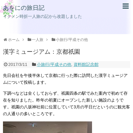
あをにの旅日記
イクメン時折一人旅の記から改題しました
ホーム
一人旅
小旅行/平成その他
漢字ミュージアム：京都祇園
2017/3/11
小旅行/平成その他
,
資料館記念館
先日会社を午後半休して京都に行った際に訪問した漢字ミュージア
ムについて投稿します。
下調べなどは全くしておらず、祇園四条の駅でみた案内で初めて存
在を知りました。昨年の初夏にオープンした新しい施設のようで
す。祇園の八坂神社前に位置していて3月の平日だというのに観光客
の人通りの多いところです。