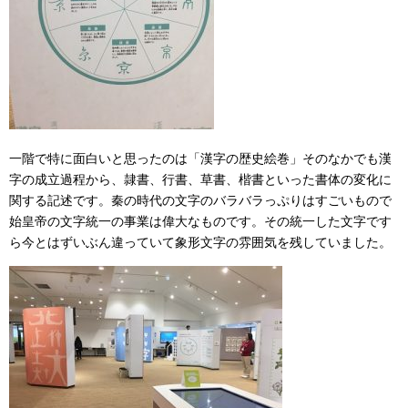
一階で特に面白いと思ったのは「漢字の歴史絵巻」そのなかでも漢
字の成立過程から、隷書、行書、草書、楷書といった書体の変化に
関する記述です。秦の時代の文字のバラバラっぷりはすごいもので
始皇帝の文字統一の事業は偉大なものです。その統一した文字です
ら今とはずいぶん違っていて象形文字の雰囲気を残していました。