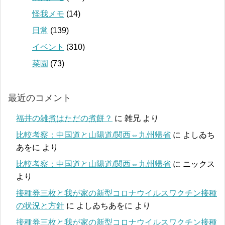
怪我メモ
(14)
日常
(139)
イベント
(310)
菜園
(73)
最近のコメント
福井の雑煮はただの煮餅？
に
雑兄
より
比較考察：中国道と山陽道/関西⇔九州帰省
に
よしゐち
あをに
より
比較考察：中国道と山陽道/関西⇔九州帰省
に
ニックス
より
接種券三枚と我が家の新型コロナウイルスワクチン接種
の状況と方針
に
よしゐちあをに
より
接種券三枚と我が家の新型コロナウイルスワクチン接種