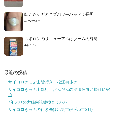
転んだケガとキズパワーパッド：長男
17件のビュー
スポロンのリニューアルはブームの終焉
8件のビュー
最近の投稿
サイコロきっぷ山陰行き：松江街歩き
サイコロきっぷ山陰行：だんだんの湯御宿野乃松江に宿
泊
7年ぶりの大腸内視鏡検査：パパ
サイコロきっぷの行き先は出雲市(令和5年2月)