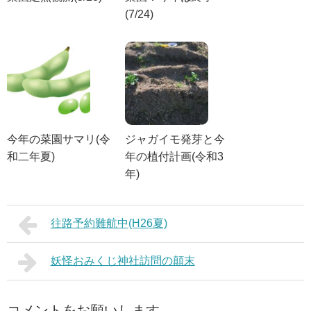
(7/24)
今年の菜園サマリ(令
ジャガイモ発芽と今
和二年夏)
年の植付計画(令和3
年)
往路予約難航中(H26夏)
妖怪おみくじ神社訪問の顛末
コメントをお願いします