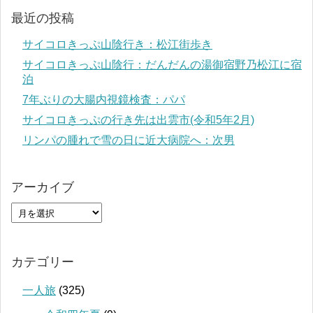
最近の投稿
サイコロきっぷ山陰行き：松江街歩き
サイコロきっぷ山陰行：だんだんの湯御宿野乃松江に宿
泊
7年ぶりの大腸内視鏡検査：パパ
サイコロきっぷの行き先は出雲市(令和5年2月)
リンパの腫れで雪の日に近大病院へ：次男
アーカイブ
カテゴリー
一人旅
(325)