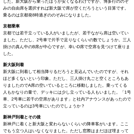
した。新大阪から乗ったほうが安くなるわけですが、博多行ののぞ
みの自由席を選択すれば新大阪で席が空くだろうという目算です。
乗るのは京都発8時過ぎののぞみになりました。
京都乗車
京都では若干立っている人がいましたが、若干ながら席は空いてい
ました。ただし、2号車で片手で足りなくらいの数でしょうか。三人
掛けの真ん中のB席が中心ですが、幸いD席で空席を見つけて座りま
した。
新大阪到着
新大阪に到着して相当降りるだろうと見込んでいたのですが、それ
ほど多くないという印象。ただし、三人掛け丸ごと空くところもあ
りましたのでA席の空いているところに移動しました。乗ってくる
人もかなりの量で、デッキには少し立っている人もいました。「1号
車、2号車に若干の空席があります」と社内アナウンスがあったので
立っているのは3号車にいたのでしょうか？
新神戸到着とその後
新神戸に着くと新大阪と変わらないくらいの降車客がいます。ここ
でもう立つ人はいなくなりました。ただし窓際はまだほぼ埋まって