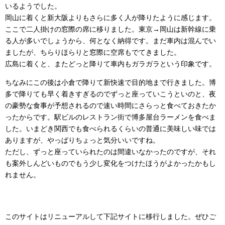
いるようでした。
岡山に着くと新大阪よりもさらに多く人が降りたように感じます。
ここで二人掛けの窓際の席に移りました。東京→岡山は新幹線に乗
る人が多いでしょうから、何となく納得です。まだ車内は混んでい
ましたが、ちらりほらりと窓際に空席もでてきました。
広島に着くと、またどっと降りて車内もガラガラという印象です。
ちなみにこの後は小倉で降りて新快速で目的地まで行きました。博
多で降りても早く着きすぎるのでずっと座っていこうといのと、夜
の豪勢な食事が予想されるので速い時間にさらっと食べておきたか
ったからです。駅ビルのレストラン街で博多屋台ラーメンを食べま
した。いまどき関西でも食べられるくらいの普通に美味しい味では
ありますが、やっぱりちょっと気分いいですね。
ただし、ずっと座っていられたのは間違いなかったのですが、それ
も案外しんどいものでもう少し変化をつけたほうがよかったかもし
れません。
このサイトはリニューアルして下記サイトに移行しました。ぜひご