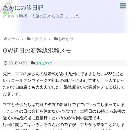
あをにの旅日記
イクメン時折一人旅の記から改題しました
ホーム
イクメン
お出かけ
GW初日の新幹線混雑メモ
2018/4/30
お出かけ
先日、ママの妹さんの結婚式があり九州に行きました。4/28(土)と
いうゴールデンウィークの初日の朝だったわけですが、一人でいっ
たので自由席でも大丈夫でした。混雑度合いの実感をメモに残して
おきます。
ママと子供たちは前日の夕方の新幹線ですでに行ってしまっていま
した。その日は会社を休めないパパだけ、土曜日の15時ころ鳥栖の
近くの結婚式場に直接行くというのが今回の設定です。
行程に関してはいろいろ悩んだのですが、京都から乗ることにしま