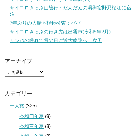
サイコロきっぷ山陰行：だんだんの湯御宿野乃松江に宿
泊
7年ぶりの大腸内視鏡検査：パパ
サイコロきっぷの行き先は出雲市(令和5年2月)
リンパの腫れで雪の日に近大病院へ：次男
アーカイブ
カテゴリー
一人旅
(325)
令和四年夏
(9)
令和三年夏
(8)