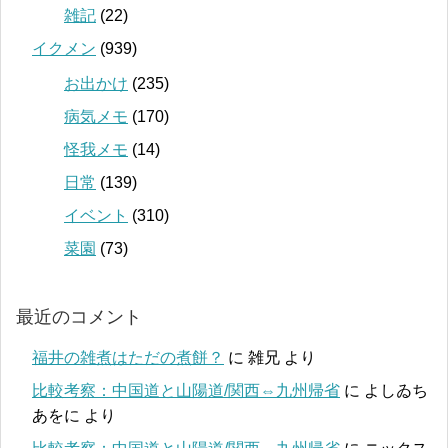
雑記
(22)
イクメン
(939)
お出かけ
(235)
病気メモ
(170)
怪我メモ
(14)
日常
(139)
イベント
(310)
菜園
(73)
最近のコメント
福井の雑煮はただの煮餅？
に
雑兄
より
比較考察：中国道と山陽道/関西⇔九州帰省
に
よしゐち
あをに
より