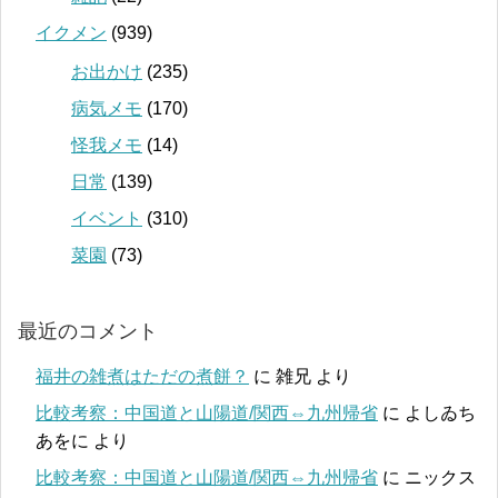
イクメン
(939)
お出かけ
(235)
病気メモ
(170)
怪我メモ
(14)
日常
(139)
イベント
(310)
菜園
(73)
最近のコメント
福井の雑煮はただの煮餅？
に
雑兄
より
比較考察：中国道と山陽道/関西⇔九州帰省
に
よしゐち
あをに
より
比較考察：中国道と山陽道/関西⇔九州帰省
に
ニックス