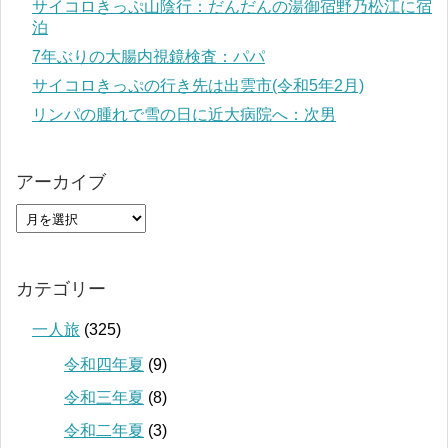
サイコロきっぷ山陰行：だんだんの湯御宿野乃松江に宿
泊
7年ぶりの大腸内視鏡検査：パパ
サイコロきっぷの行き先は出雲市(令和5年2月)
リンパの腫れで雪の日に近大病院へ：次男
アーカイブ
カテゴリー
一人旅
(325)
令和四年夏
(9)
令和三年夏
(8)
令和二年夏
(3)