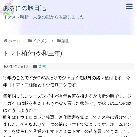
あをにの旅日記
イクメン時折一人旅の記から改題しました
ホーム
イクメン
菜園
トマト植付(令和三年)
2021/5/12
菜園
毎年のことですがGWあたりでジャガイモ以外の諸々植付ます。今
年はトマト二種類とトウモロコシです。
毎年悩ましいシーズンですが今年も何を植えるか決断の時です。ジ
ャガイモは畝を替えてもうかなり育った状態ですが残りの二つの畝
はどうしようか？
昨年はトウモロコシと枝豆。連作障害を気にしてナス科は避けてい
ました。そんなわけで一つの畝はトマトで決まりです。ホームセン
ターを物色して普通のトマトとミニトマトの苗を買ってきました。