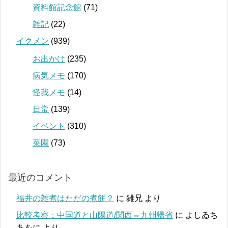
資料館記念館
(71)
雑記
(22)
イクメン
(939)
お出かけ
(235)
病気メモ
(170)
怪我メモ
(14)
日常
(139)
イベント
(310)
菜園
(73)
最近のコメント
福井の雑煮はただの煮餅？
に
雑兄
より
比較考察：中国道と山陽道/関西⇔九州帰省
に
よしゐち
あをに
より