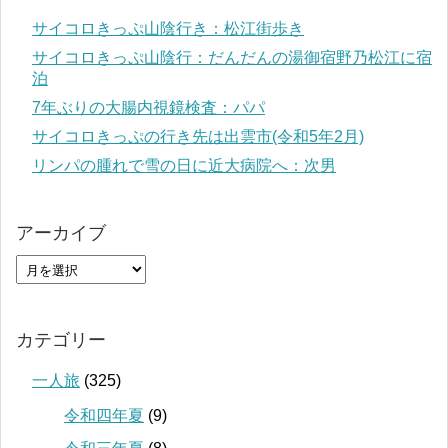
サイコロきっぷ山陰行き：松江街歩き
サイコロきっぷ山陰行：だんだんの湯御宿野乃松江に宿
泊
7年ぶりの大腸内視鏡検査：パパ
サイコロきっぷの行き先は出雲市(令和5年2月)
リンパの腫れで雪の日に近大病院へ：次男
アーカイブ
カテゴリー
一人旅
(325)
令和四年夏
(9)