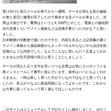
受け付けた旨のメールが来てから一週間。データが消える旨の連絡
が来た翌日に修理が完了したので発送する旨メールが来ました。次
男は大喜びです。費用はというと4,700円とのこと。電源との接続部
分の交換くらいでメイン基板などは交換不要だったのかな？と思い
ました。
日本郵便の宅配便で届いたのですが、内容を見ると上記画像の通り
でメイン基板から液晶画面やらタッチパネルやらなにやらほぼ全部
交換のような内容でした。なんでこんなに安いんだ？正直よくわか
りませんが任天堂様の良心と思うことにしましょう。
データが消えた云々文句を言いつつも次男はお気に入りのソフトを
再インストールして勝手に遊んでいます。操作はパパにもよくわか
りません。一時は新しく買った方がマシなのではなどと思っていま
したが、安上がりな上に新品同様になってよかったです。これから
は大事に扱ってもらって長く遊んでほしいものです。
このサイトはリニューアルして下記サイトに移行しました。ぜひご