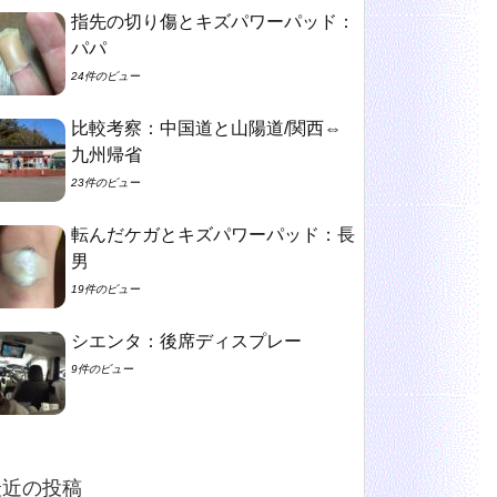
指先の切り傷とキズパワーパッド：
パパ
24件のビュー
比較考察：中国道と山陽道/関西⇔
九州帰省
23件のビュー
転んだケガとキズパワーパッド：長
男
19件のビュー
シエンタ：後席ディスプレー
9件のビュー
最近の投稿