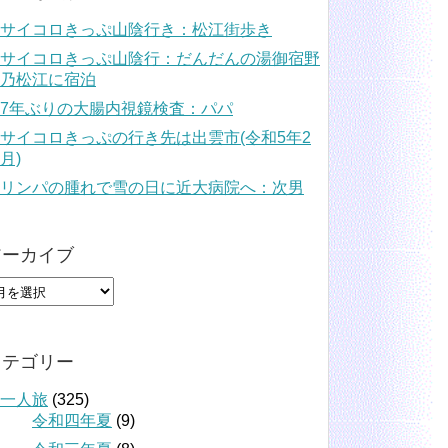
サイコロきっぷ山陰行き：松江街歩き
サイコロきっぷ山陰行：だんだんの湯御宿野
乃松江に宿泊
7年ぶりの大腸内視鏡検査：パパ
サイコロきっぷの行き先は出雲市(令和5年2
月)
リンパの腫れで雪の日に近大病院へ：次男
アーカイブ
カテゴリー
一人旅
(325)
令和四年夏
(9)