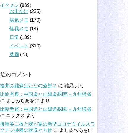
イクメン
(939)
お出かけ
(235)
病気メモ
(170)
怪我メモ
(14)
日常
(139)
イベント
(310)
菜園
(73)
最近のコメント
福井の雑煮はただの煮餅？
に
雑兄
より
比較考察：中国道と山陽道/関西⇔九州帰省
に
よしゐちあをに
より
比較考察：中国道と山陽道/関西⇔九州帰省
に
ニックス
より
接種券三枚と我が家の新型コロナウイルスワ
クチン接種の状況と方針
に
よしゐちあをに