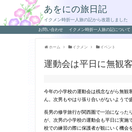
あをにの旅日記
イクメン時折一人旅の記から改題しました
お問い合わせ
イクメン時折一人旅の記について
ホーム
イクメン
イベント
運動会は平日に無観客
今年の小学校の運動会は残念ながら無観
ん。次男もやはり張り合いがないようで
長男の修学旅行が関西圏で一泊になった
が、次男の小学校の運動会も平日に実施
校での練習の際に保護者が観にいく機会