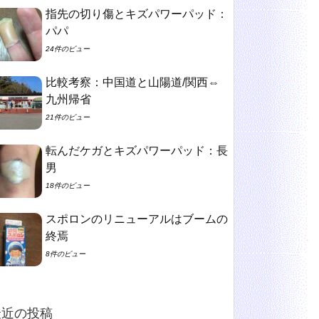
指先の切り傷とキズパワーパッド：
パパ
24件のビュー
比較考察：中国道と山陽道/関西⇔
九州帰省
21件のビュー
転んだケガとキズパワーパッド：長
男
18件のビュー
スポロンのリニューアルはブームの
終焉
8件のビュー
最近の投稿