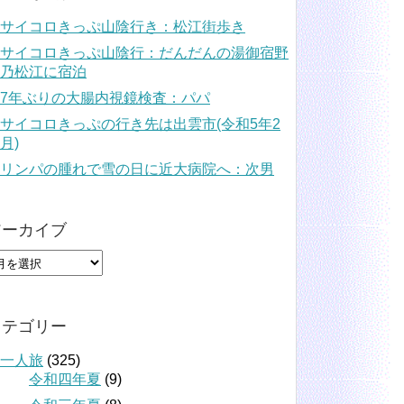
サイコロきっぷ山陰行き：松江街歩き
サイコロきっぷ山陰行：だんだんの湯御宿野
乃松江に宿泊
7年ぶりの大腸内視鏡検査：パパ
サイコロきっぷの行き先は出雲市(令和5年2
月)
リンパの腫れで雪の日に近大病院へ：次男
アーカイブ
カテゴリー
一人旅
(325)
令和四年夏
(9)