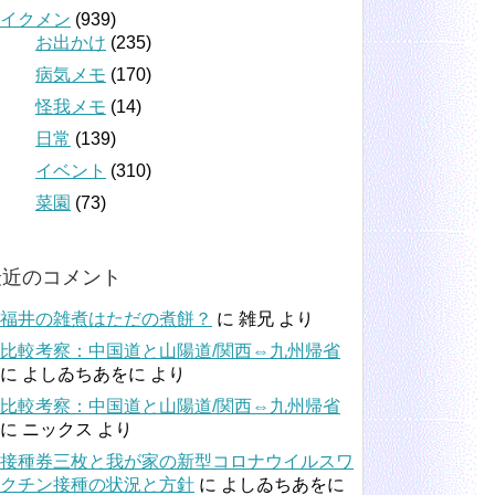
イクメン
(939)
お出かけ
(235)
病気メモ
(170)
怪我メモ
(14)
日常
(139)
イベント
(310)
菜園
(73)
最近のコメント
福井の雑煮はただの煮餅？
に
雑兄
より
比較考察：中国道と山陽道/関西⇔九州帰省
に
よしゐちあをに
より
比較考察：中国道と山陽道/関西⇔九州帰省
に
ニックス
より
接種券三枚と我が家の新型コロナウイルスワ
クチン接種の状況と方針
に
よしゐちあをに