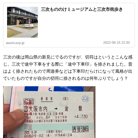
三次もののけミュージアムと三次市街歩き
2022-06-15 22:30
awoni.exp.jp
三次の後は岡山県の新見にでるのですが、切符はというとこんな感
じ。三次で途中下車をする際に「途中下車印」を捺されました。昔
はよく捺されたもので周遊券などは下車印だらけになって風格が出
ていたものですが自分の切符に捺されるのは何年ぶりでしょう？