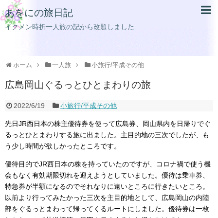
あをにの旅日記
イクメン時折一人旅の記から改題しました
ホーム
一人旅
小旅行/平成その他
広島岡山ぐるっとひとまわりの旅
2022/6/19
小旅行/平成その他
先日JR西日本の株主優待券を使って広島券、岡山県内を日帰りでぐ
るっとひとまわりする旅に出ました。主目的地の三次でしたが、も
う少し時間が欲しかったところです。
優待目的でJR西日本の株を持っていたのですが、コロナ禍で使う機
会もなく有効期限切れを迎えようとしていました。優待は乗車券、
特急券が半額になるのでそれなりに遠いところに行きたいところ。
以前より行ってみたかった三次を主目的地として、広島岡山の内陸
部をぐるっとまわって帰ってくるルートにしました。優待券は一枚