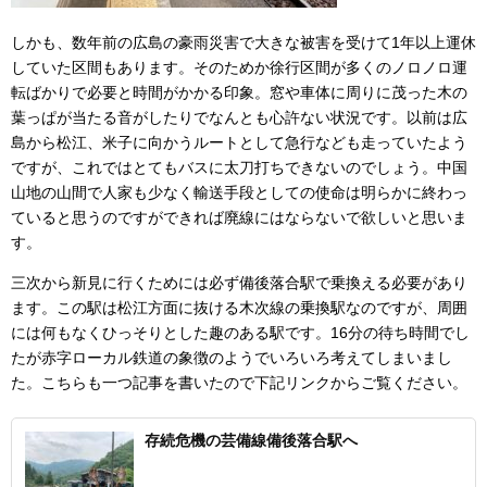
しかも、数年前の広島の豪雨災害で大きな被害を受けて1年以上運休
していた区間もあります。そのためか徐行区間が多くのノロノロ運
転ばかりで必要と時間がかかる印象。窓や車体に周りに茂った木の
葉っぱが当たる音がしたりでなんとも心許ない状況です。以前は広
島から松江、米子に向かうルートとして急行なども走っていたよう
ですが、これではとてもバスに太刀打ちできないのでしょう。中国
山地の山間で人家も少なく輸送手段としての使命は明らかに終わっ
ていると思うのですができれば廃線にはならないで欲しいと思いま
す。
三次から新見に行くためには必ず備後落合駅で乗換える必要があり
ます。この駅は松江方面に抜ける木次線の乗換駅なのですが、周囲
には何もなくひっそりとした趣のある駅です。16分の待ち時間でし
たが赤字ローカル鉄道の象徴のようでいろいろ考えてしまいまし
た。こちらも一つ記事を書いたので下記リンクからご覧ください。
存続危機の芸備線備後落合駅へ