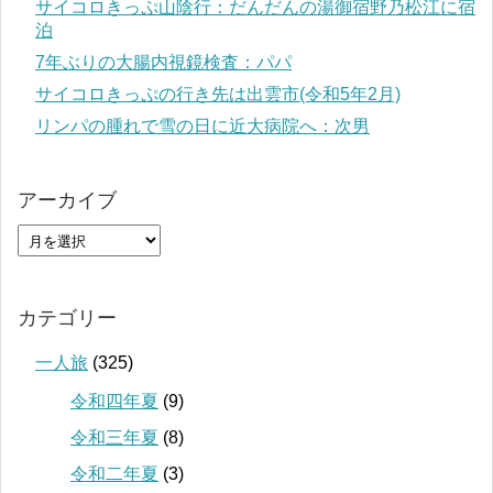
サイコロきっぷ山陰行：だんだんの湯御宿野乃松江に宿
泊
7年ぶりの大腸内視鏡検査：パパ
サイコロきっぷの行き先は出雲市(令和5年2月)
リンパの腫れで雪の日に近大病院へ：次男
アーカイブ
カテゴリー
一人旅
(325)
令和四年夏
(9)
令和三年夏
(8)
令和二年夏
(3)