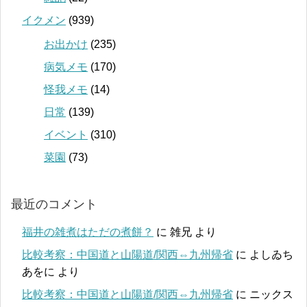
イクメン
(939)
お出かけ
(235)
病気メモ
(170)
怪我メモ
(14)
日常
(139)
イベント
(310)
菜園
(73)
最近のコメント
福井の雑煮はただの煮餅？
に
雑兄
より
比較考察：中国道と山陽道/関西⇔九州帰省
に
よしゐち
あをに
より
比較考察：中国道と山陽道/関西⇔九州帰省
に
ニックス