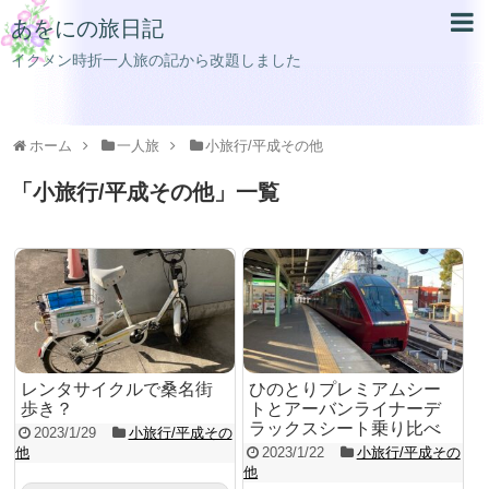
あをにの旅日記
イクメン時折一人旅の記から改題しました
ホーム
一人旅
小旅行/平成その他
「
小旅行/平成その他
」
一覧
レンタサイクルで桑名街
ひのとりプレミアムシー
歩き？
トとアーバンライナーデ
ラックスシート乗り比べ
2023/1/29
小旅行/平成その
他
2023/1/22
小旅行/平成その
他