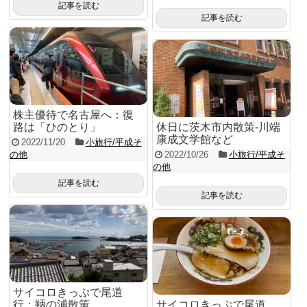
記事を読む
記事を読む
株主優待で名古屋へ：復
路は「ひのとり」
休日に茨木市内散策-川端
康成文学館など
2022/11/20
小旅行/平成そ
の他
2022/10/26
小旅行/平成そ
の他
記事を読む
記事を読む
サイコロきっぷで尾道
行：鞆の浦散策
サイコロきっぷで尾道