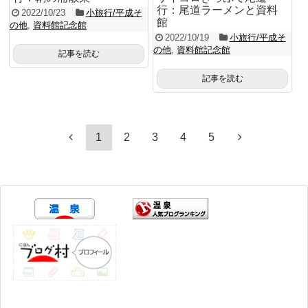
行：尾道ラーメンと資料
2022/10/23
小旅行/平成そ
館
の他
,
資料館記念館
2022/10/19
小旅行/平成そ
の他
,
資料館記念館
記事を読む
記事を読む
1
2
3
4
5