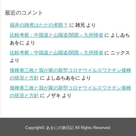
最近のコメント
福井の雑煮はただの煮餅？
に
雑兄
より
比較考察：中国道と山陽道/関西⇔九州帰省
に
よしゐち
あをに
より
比較考察：中国道と山陽道/関西⇔九州帰省
に
ニックス
より
接種券三枚と我が家の新型コロナウイルスワクチン接種
の状況と方針
に
よしゐちあをに
より
接種券三枚と我が家の新型コロナウイルスワクチン接種
の状況と方針
に
ノザキ
より
Copyright©
あをにの旅日記
All Rights Reserved.